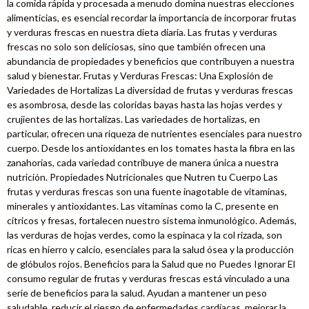
la comida rápida y procesada a menudo domina nuestras elecciones
alimenticias, es esencial recordar la importancia de incorporar frutas
y verduras frescas en nuestra dieta diaria. Las frutas y verduras
frescas no solo son deliciosas, sino que también ofrecen una
abundancia de propiedades y beneficios que contribuyen a nuestra
salud y bienestar. Frutas y Verduras Frescas: Una Explosión de
Variedades de Hortalizas La diversidad de frutas y verduras frescas
es asombrosa, desde las coloridas bayas hasta las hojas verdes y
crujientes de las hortalizas. Las variedades de hortalizas, en
particular, ofrecen una riqueza de nutrientes esenciales para nuestro
cuerpo. Desde los antioxidantes en los tomates hasta la fibra en las
zanahorias, cada variedad contribuye de manera única a nuestra
nutrición. Propiedades Nutricionales que Nutren tu Cuerpo Las
frutas y verduras frescas son una fuente inagotable de vitaminas,
minerales y antioxidantes. Las vitaminas como la C, presente en
cítricos y fresas, fortalecen nuestro sistema inmunológico. Además,
las verduras de hojas verdes, como la espinaca y la col rizada, son
ricas en hierro y calcio, esenciales para la salud ósea y la producción
de glóbulos rojos. Beneficios para la Salud que no Puedes Ignorar El
consumo regular de frutas y verduras frescas está vinculado a una
serie de beneficios para la salud. Ayudan a mantener un peso
saludable, reducir el riesgo de enfermedades cardíacas, mejorar la